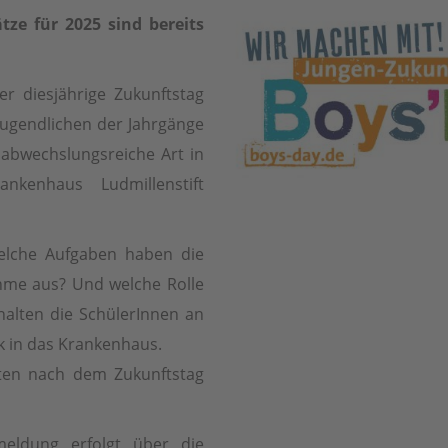
tze für 2025 sind bereits
r diesjährige Zukunftstag
 Jugendlichen der Jahrgänge
abwechslungsreiche Art in
nkenhaus Ludmillenstift
elche Aufgaben haben die
ahme aus? Und welche Rolle
rhalten die SchülerInnen an
k in das Krankenhaus.
lten nach dem Zukunftstag
nmeldung erfolgt über die