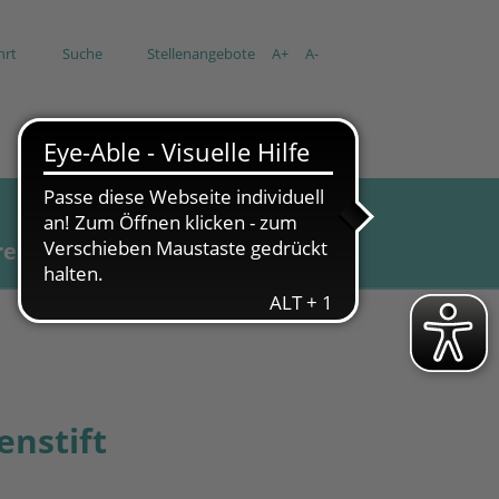
hrt
Suche
Stellenangebote
A+
A-
re
Aktuell
enstift