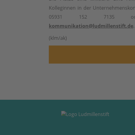
Kolleginnen in der Unternehmensko
05931 152 7135 od
kommunikation@ludmillenstift.de
.
(klm/ak)