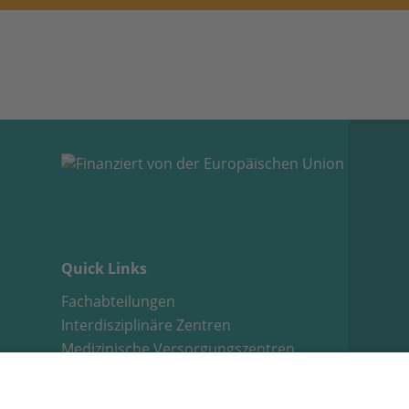
Quick Links
Fachabteilungen
Interdisziplinäre Zentren
Medizinische Versorgungszentren
Stellenangebote
E-Learning