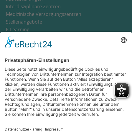
Interdisziplinäre Zentren
Medizinische Versorgungszentren
Stellenangebote
E-Learning
Notfall
Wichtige Nummern
Anfahrt
Suche