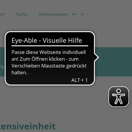
hrt
Suche
Stellenangebote
A+
A-
re
Aktuell
tensiveinheit