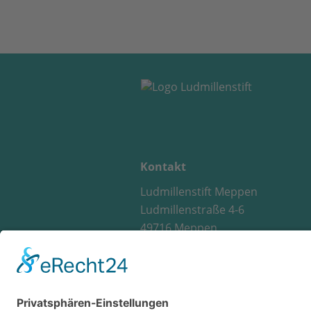
Kontakt
Ludmillenstift Meppen
Ludmillenstraße 4-6
49716 Meppen
Telefon 05931 152-0
Fax 05931 152-1029
info@ludmillenstift.de