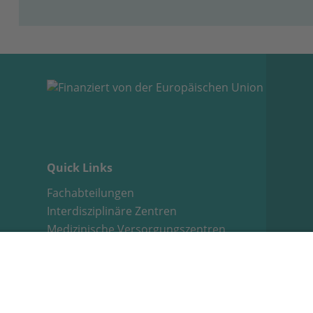
Quick Links
Fachabteilungen
Interdisziplinäre Zentren
Medizinische Versorgungszentren
Stellenangebote
E-Learning