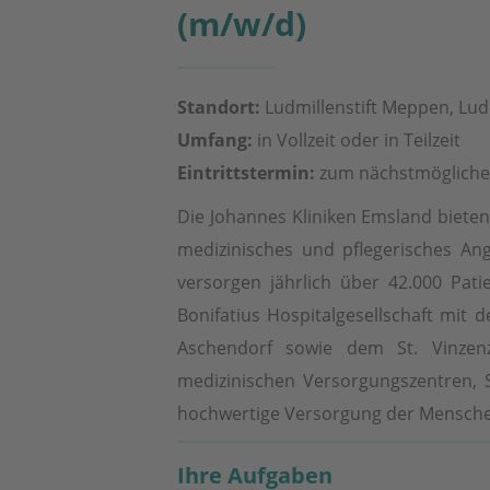
(m/w/d)
Standort:
Ludmillenstift Meppen, Lud
Umfang:
in Vollzeit oder in Teilzeit
Eintrittstermin:
zum nächstmögliche
Die Johannes Kliniken Emsland bieten 
medizinisches und pflegerisches An
versorgen jährlich über 42.000 Pat
Bonifatius Hospitalgesellschaft mi
Aschendorf sowie dem St. Vinzen
medizinischen Versorgungszentren, S
hochwertige Versorgung der Mensche
Ihre Aufgaben