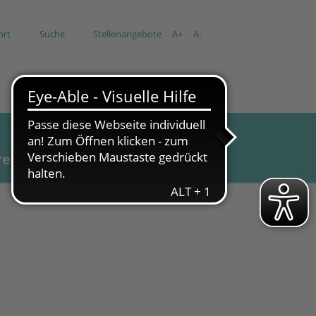
hrt
Suche
Stellenangebote
A+
A-
re
Aktuell