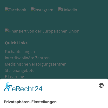
Quick Links
Fachabteilungen
Interdisziplinäre Zentren
Medizinische Versorgungszentren
Stellenangebote
E-Learning
Notfall