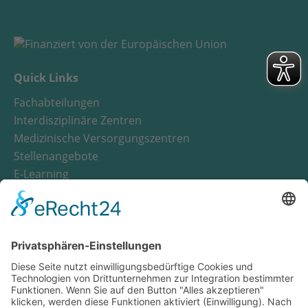
Quick Links
Fachabteilungen
Interdisziplinäre Zentren
Medizinische Versorgungszentren
Stellenangebote
E-Learning
Notfall
Wichtige Nummern