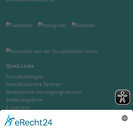
Quick Links
Fachabteilungen
Interdisziplinäre Zentren
Medizinische Versorgungszentren
Stellenangebote
E-Learning