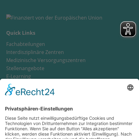
Quick Links
Fachabteilungen
Interdisziplinäre Zentren
Medizinische Versorgungszentren
Stellenangebote
E-Learning
Notfall
Wichtige Nummern