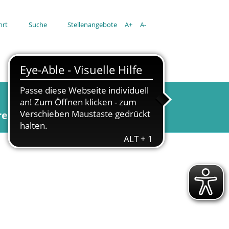
hrt
Suche
Stellenangebote
A+
A-
re
Aktuell