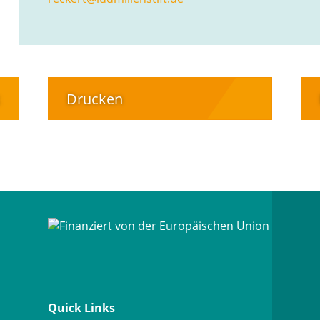
k
Drucken
Quick Links