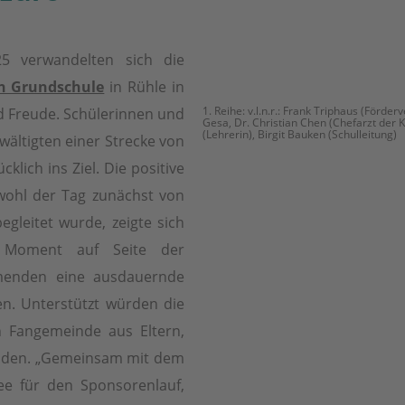
5 verwandelten sich die
en Grundschule
in Rühle in
1. Reihe: v.l.n.r.: Frank Triphaus (Förde
d Freude. Schülerinnen und
Gesa, Dr. Christian Chen (Chefarzt der Ki
(Lehrerin), Birgit Bauken (Schulleitung)
ewältigten einer Strecke von
klich ins Ziel. Die positive
wohl der Tag zunächst von
leitet wurde, zeigte sich
 Moment auf Seite der
hmenden eine ausdauernde
en. Unterstützt würden die
n Fangemeinde aus Eltern,
nden. „Gemeinsam mit dem
ee für den Sponsorenlauf,