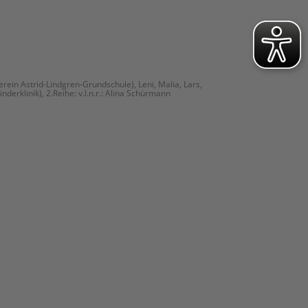
rverein Astrid-Lindgren-Grundschule), Leni, Malia, Lars,
nderklinik), 2.Reihe: v.l.n.r.: Alina Schürmann