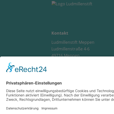
Kontakt
Ludmillenstift Meppen
Ludmillenstraße 4-6
49716 Meppen
Telefon 05931 152-0
Fax 05931 152-1029
info@ludmillenstift.de