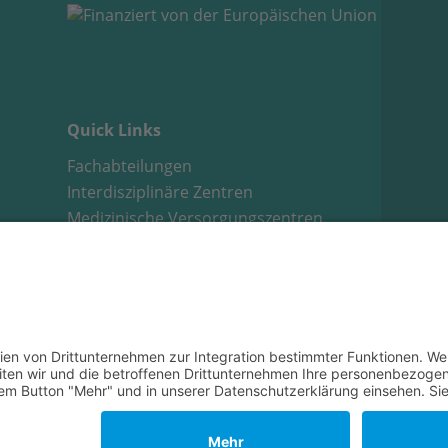
Quick Links
Fachabteilungen
Interdisziplinäre Zentren
Medizinische Versorgungszentren
Stellenangebote
E-Learning