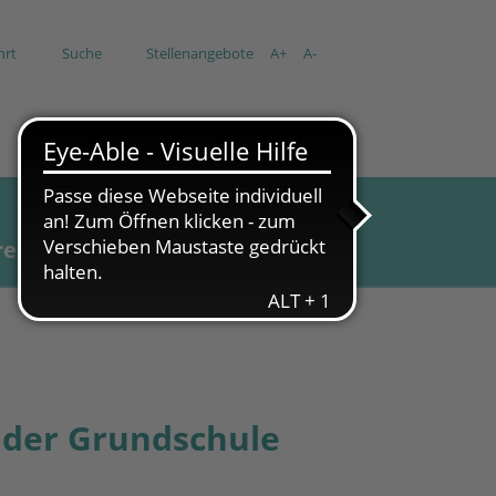
hrt
Suche
Stellenangebote
A+
A-
re
Aktuell
 der Grundschule