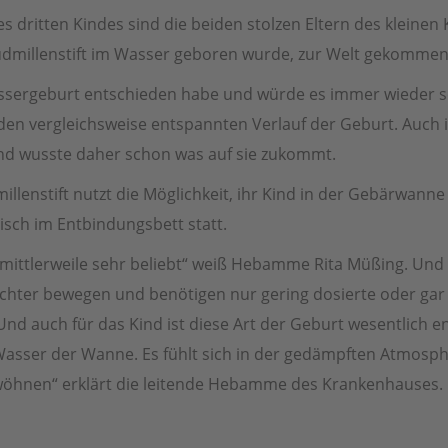
es dritten Kindes sind die beiden stolzen Eltern des kleinen 
 Ludmillenstift im Wasser geboren wurde, zur Welt gekommen
Wassergeburt entschieden habe und würde es immer wieder so
den vergleichsweise entspannten Verlauf der Geburt. Auch i
nd wusste daher schon was auf sie zukommt.
lenstift nutzt die Möglichkeit, ihr Kind in der Gebärwanne 
isch im Entbindungsbett statt.
 mittlerweile sehr beliebt“ weiß Hebamme Rita Müßing. Und
ichter bewegen und benötigen nur gering dosierte oder gar k
nd auch für das Kind ist diese Art der Geburt wesentlich 
sser der Wanne. Es fühlt sich in der gedämpften Atmosph
wöhnen“ erklärt die leitende Hebamme des Krankenhauses.