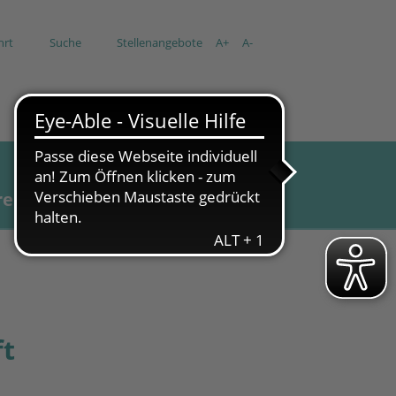
hrt
Suche
Stellenangebote
A+
A-
re
Aktuell
ft